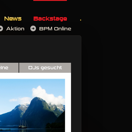
News
Backstage
.
Aktion
BPM Online
ine
DJs gesucht