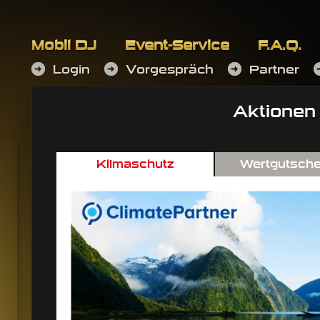
Skip to content
Mobil DJ
Event-Service
F.A.Q.
Login
Vorgespräch
Partner
Aktionen
Event-Service
Klimaschutz
Wertgutsche