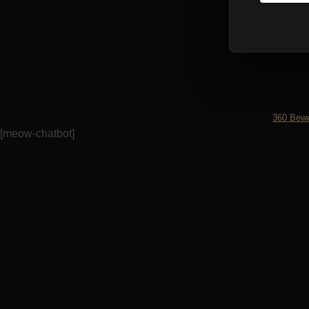
360
Bewe
[meow-chatbot]