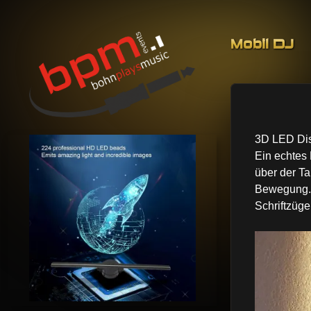
Skip to co
Mobil DJ
BohnPlaysMusic
Mobil DJing, Veranstaltungstechnik & Event-Service
3D LED Dis
Ein echtes 
über der Ta
Bewegung. 
Schriftzüg