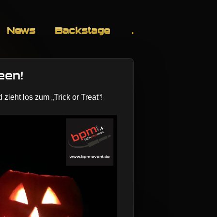
News
Backstage
.
een!
 zieht los zum „Trick or Treat“!