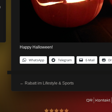
n
Happy Halloween!
WhatsApp
Telegram
E-Mail
Dr
Beitragsnavigation
←
Rabatt im Lifestyle & Sports
QR
Kontakt