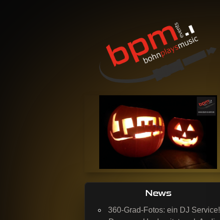
BohnPlaysMusic
Mobil DJing, Veranstaltungstechnik & 
News
360-Grad-Fotos: ein DJ Service!