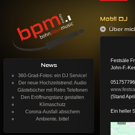
Skip to co
Mobil DJ
Über mic
BohnPlaysMusic
Mobil DJing, Veranstaltungstechnik & Event-Service
Festsäle F
News
John-F.-Ke
360-Grad-Fotos: ein DJ Service!
051757796
Der neue Hochzeitstrend: Audio
www.festsae
Gästebücher mit Retro Telefonen
(Stand Apri
Den Eröffnungstanz gestalten
Klimaschutz
Ein heller 
Corona-Ausfall absichern
Ambiente, bitte!