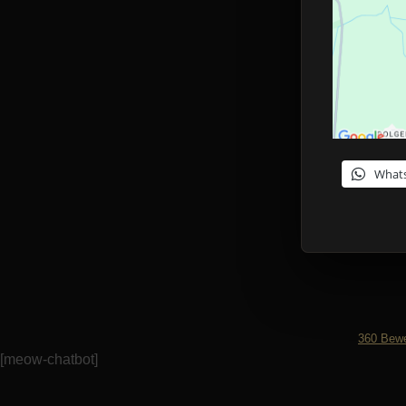
What
360
Bewe
[meow-chatbot]