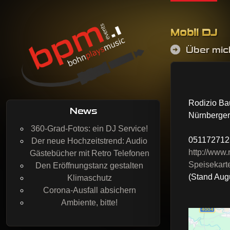
Skip to co
Mobil DJ
Über mic
BohnPlaysMusic
Mobil DJing, Veranstaltungstechnik & Event-Service
Rodizio Ba
News
Nürnberger
360-Grad-Fotos: ein DJ Service!
051172712
Der neue Hochzeitstrend: Audio
http://www
Gästebücher mit Retro Telefonen
Speisekart
Den Eröffnungstanz gestalten
(Stand Aug
Klimaschutz
Corona-Ausfall absichern
Ambiente, bitte!