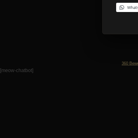
What
360
Bewe
[meow-chatbot]