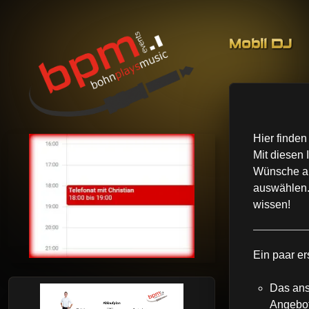
Skip to co
Mobil DJ
BohnPlaysMusic
Mobil DJing, Veranstaltungstechnik & Event-Service
Hier finden
Mit diesen 
Wünsche au
auswählen.
wissen!
Ein paar er
Das ans
Angebot