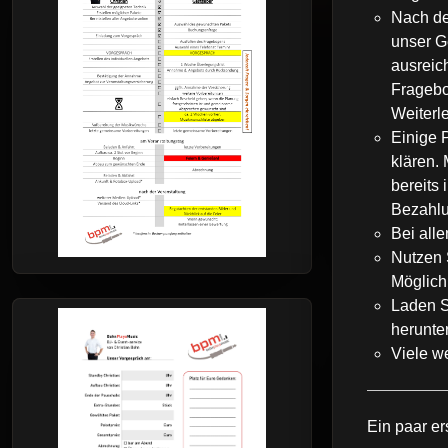
Nach de
unser G
ausreic
Fragebo
Weiterl
Einige 
klären.
bereits
Bezahlu
Bei all
Nutzen 
Möglichk
Laden S
herunter
Viele w
Ein paar er