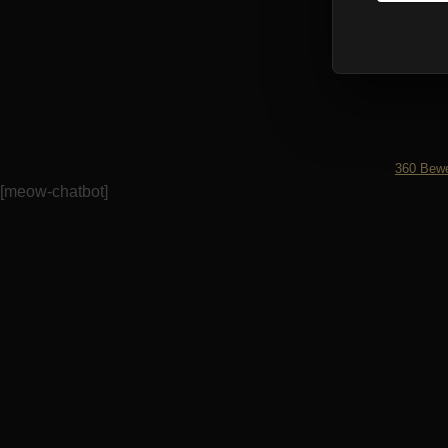
360
Bewe
[meow-chatbot]