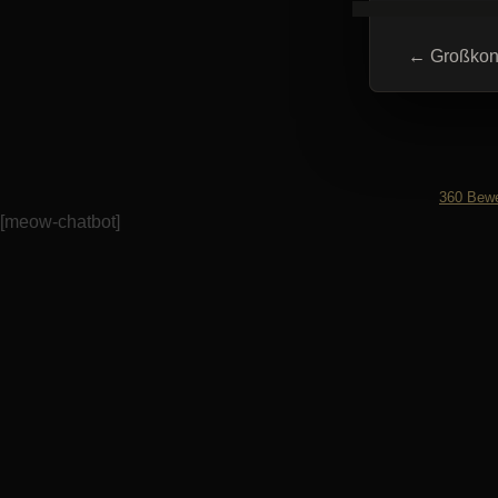
Beitra
←
Großkon
360
Bewe
[meow-chatbot]