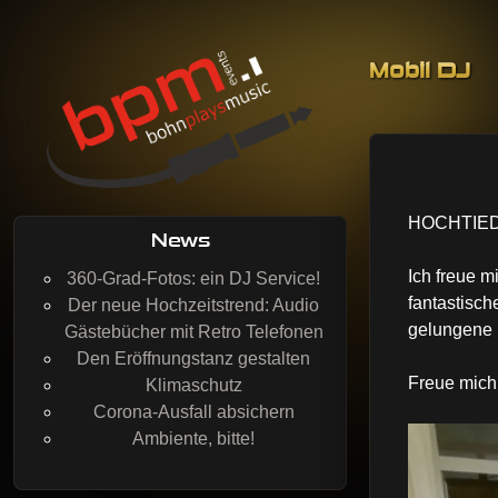
Skip to co
Mobil DJ
BohnPlaysMusic
Mobil DJing, Veranstaltungstechnik & Event-Service
HOCHTIED!
News
Ich freue m
360-Grad-Fotos: ein DJ Service!
fantastisch
Der neue Hochzeitstrend: Audio
gelungene 
Gästebücher mit Retro Telefonen
Den Eröffnungstanz gestalten
Freue mich
Klimaschutz
Corona-Ausfall absichern
Ambiente, bitte!