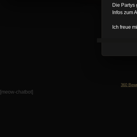
Die Partys
Infos zum A
Ich freue m
360
Bewe
[meow-chatbot]