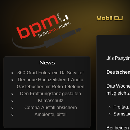
Skip to co
Mobil DJ
BohnPlaysMusic
Mobil DJing, Veranstaltungstechnik & Event-Service
„It’s Party
News
Deutschen
360-Grad-Fotos: ein DJ Service!
Der neue Hochzeitstrend: Audio
Das Wochen
Gästebücher mit Retro Telefonen
mit gleich 
Den Eröffnungstanz gestalten
Klimaschutz
Freitag
Corona-Ausfall absichern
Samstag
Ambiente, bitte!
Bei beiden 