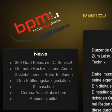
Skip to co
Mobil DJ
BohnPlaysMusic
Mobil DJing, Veranstaltungstechnik & Event-Service
Dutzende G
News
Zum Leistu
Technik.
360-Grad-Fotos: ein DJ Service!
Der neue Hochzeitstrend: Audio
Dabei muss
Gästebücher mit Retro Telefonen
seine eigen
Den Eröffnungstanz gestalten
Ein digital
Klimaschutz
Einstellung
Corona-Ausfall absichern
richtigen O
Ambiente, bitte!
bei Reden 
diese durch