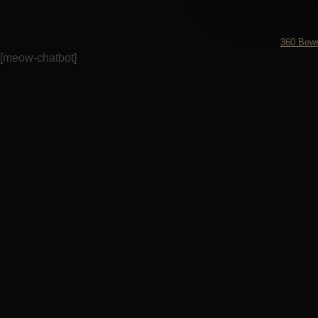
360
Bewe
[meow-chatbot]