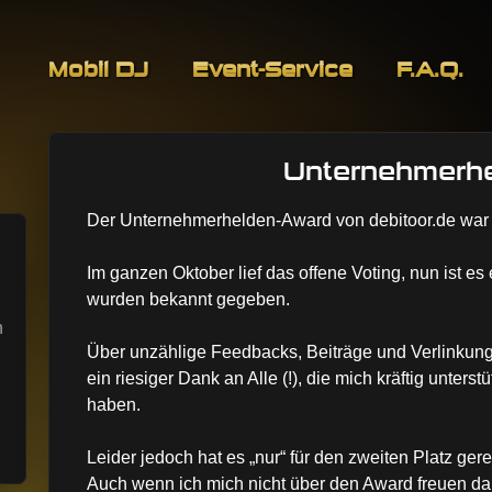
Skip to content
Mobil DJ
Event-Service
F.A.Q.
Unternehmerh
Event-Service
Der Unternehmerhelden-Award von debitoor.de war
Im ganzen Oktober lief das offene Voting, nun ist e
wurden bekannt gegeben.
n
Über unzählige Feedbacks, Beiträge und Verlinkunge
ein riesiger Dank an Alle (!), die mich kräftig unters
haben.
Leider jedoch hat es „nur“ für den zweiten Platz gere
Auch wenn ich mich nicht über den Award freuen darf