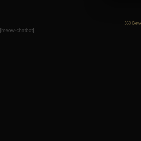
360
Bewe
[meow-chatbot]