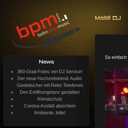
Skip to co
Mobil DJ
BohnPlaysMusic
Mobil DJing, Veranstaltungstechnik & Event-Service
So einfach 
News
360-Grad-Fotos: ein DJ Service!
Der neue Hochzeitstrend: Audio
Gästebücher mit Retro Telefonen
Den Eröffnungstanz gestalten
Klimaschutz
Corona-Ausfall absichern
Ambiente, bitte!